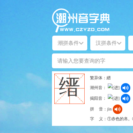
繁异体：
縉
缙
潮州音：
揭阳音：
拼 音：
jìn
字 义：
①赤色的帛。