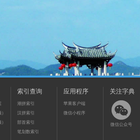
索引查询
应用程序
关注字典
案
潮拼索引
苹果客户端
频）
汉拼索引
微信小程序
频）
部首索引
微信公众号
笔划数索引