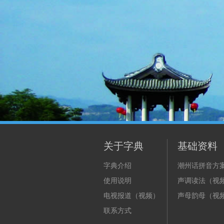
关于字典
基础资料
字典介绍
潮州话拼音方
使用说明
声调读法（视
电视报道（视频）
声母韵母（视
联系方式