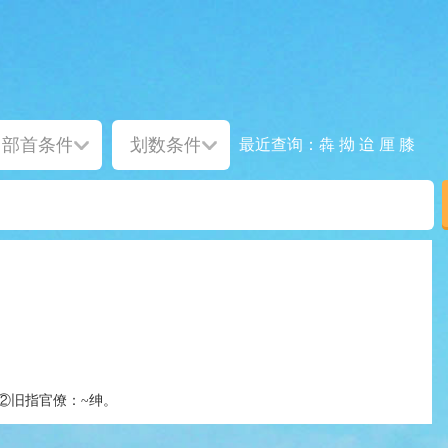
犇
拗
迨
厘
膝
最近查询：
②旧指官僚：~绅。