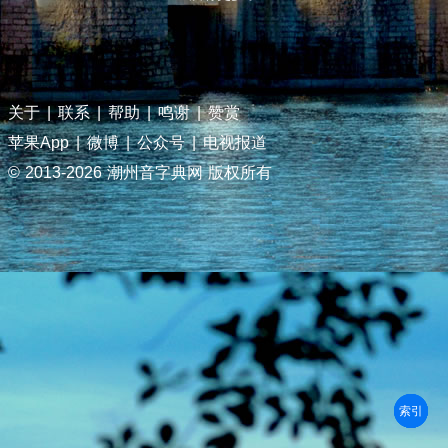
关于
|
联系
|
帮助
|
鸣谢
|
赞赏
苹果App
|
微博
|
公众号
|
电视报道
© 2013-
2026 潮州音字典网 版权所有
部首
笔划
拼音
潮拼