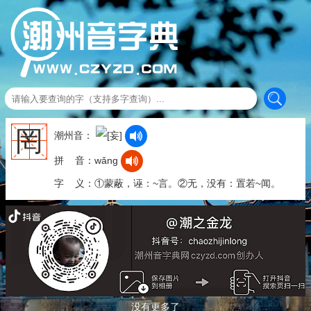
罔
潮州音：
拼 音：wǎng
字 义：①蒙蔽，诬：~言。②无，没有：置若~闻。
没有更多了