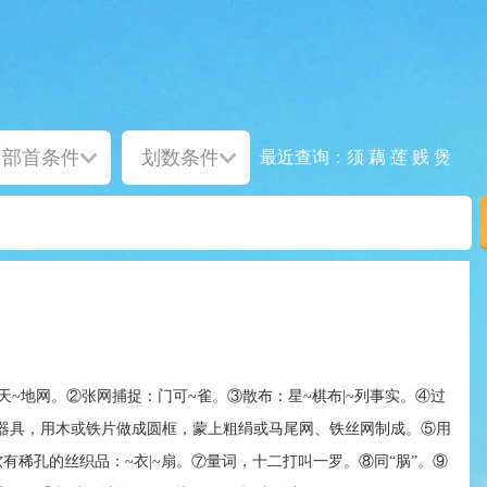
须
藕
莲
贱
煲
最近查询：
天~地网。②张网捕捉：门可~雀。③散布：星~棋布|~列事实。④过
器具，用木或铁片做成圆框，蒙上粗绢或马尾网、铁丝网制成。⑤用
有稀孔的丝织品：~衣|~扇。⑦量词，十二打叫一罗。⑧同“脶”。⑨