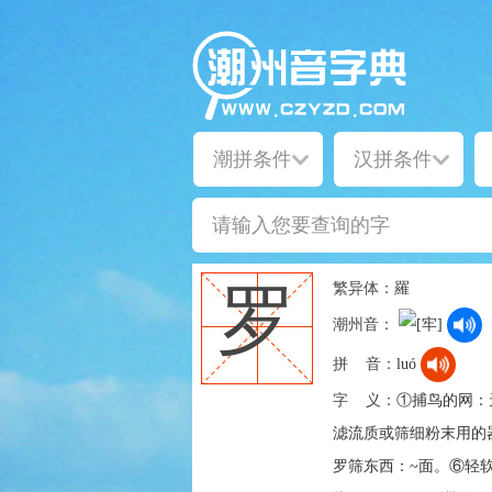
繁异体：
羅
罗
潮州音：
拼 音：
luó
字 义：
①捕鸟的网：
滤流质或筛细粉末用的
罗筛东西：~面。⑥轻软