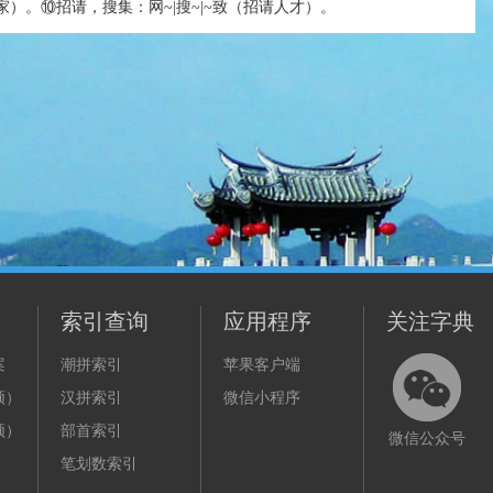
）。⑩招请，搜集：网~|搜~|~致（招请人才）。
索引查询
应用程序
关注字典
案
潮拼索引
苹果客户端
频）
汉拼索引
微信小程序
频）
部首索引
微信公众号
笔划数索引