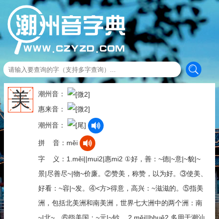
美
潮州音：
惠来音：
潮州音：
拼 音：měi
字 义：1.měi||mui2|惠mi2 ①好，善：~德|~意|~貌|~
景|尽善尽~|物~价廉。②赞美，称赞，以为好。③使美、
好看：~容|~发。④<方>得意，高兴：~滋滋的。⑤指美
洲，包括北美洲和南美洲，世界七大洲中的两个洲：南
~|北~。⑥指美国：~元|~钞。 2.měi||bhuê2 多用于潮汕