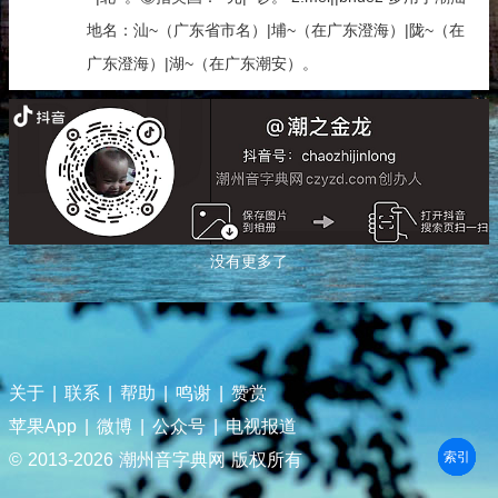
地名：汕~（广东省市名）|埔~（在广东澄海）|陇~（在
广东澄海）|湖~（在广东潮安）。
没有更多了
关于
|
联系
|
帮助
|
鸣谢
|
赞赏
苹果App
|
微博
|
公众号
|
电视报道
部首
笔划
拼音
潮拼
© 2013-
2026 潮州音字典网 版权所有