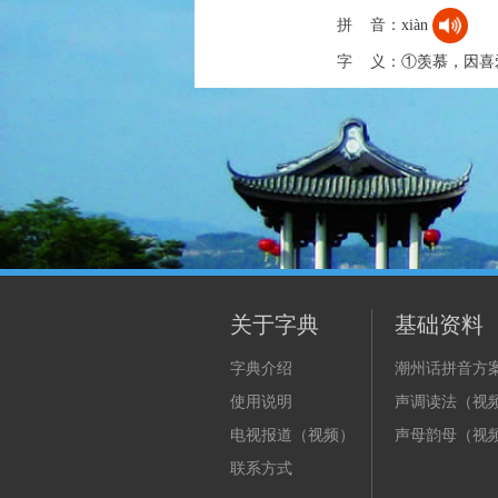
拼 音：
xiàn
字 义：
①羡慕，因喜
关于字典
基础资料
字典介绍
潮州话拼音方
使用说明
声调读法（视
电视报道（视频）
声母韵母（视
联系方式