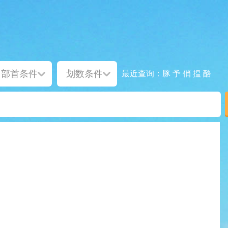
豚
予
俏
揾
酪
最近查询：