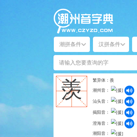
繁异体：
羨
羡
潮州音：
汕头音：
揭阳音：
澄海音：
潮阳音：