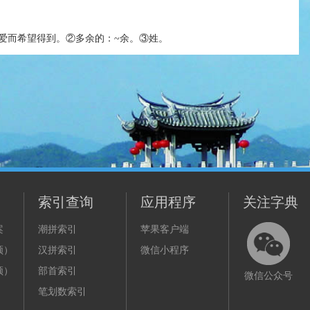
爱而希望得到。②多余的：~余。③姓。
索引查询
应用程序
关注字典
案
潮拼索引
苹果客户端
频）
汉拼索引
微信小程序
频）
部首索引
微信公众号
笔划数索引