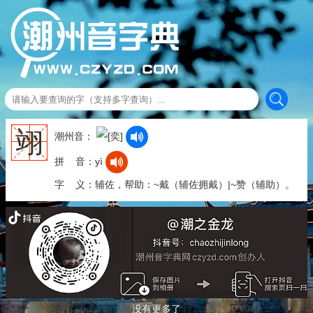
翊
潮州音：
拼 音：yì
字 义：辅佐，帮助：~戴（辅佐拥戴）|~赞（辅助）。
没有更多了