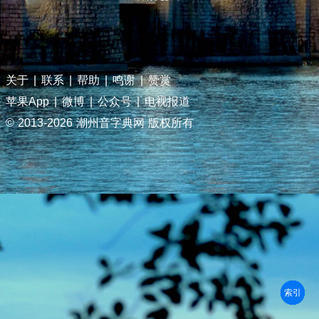
关于
|
联系
|
帮助
|
鸣谢
|
赞赏
苹果App
|
微博
|
公众号
|
电视报道
© 2013-
2026 潮州音字典网 版权所有
部首
笔划
拼音
潮拼