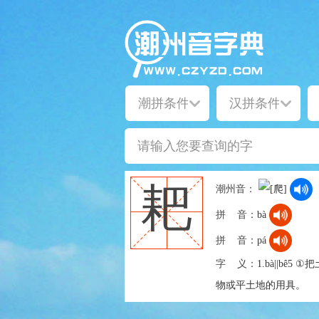
耙
潮州音：
拼 音：
bà
拼 音：
pá
字 义：
1.bà||bê
物或平土地的用具。