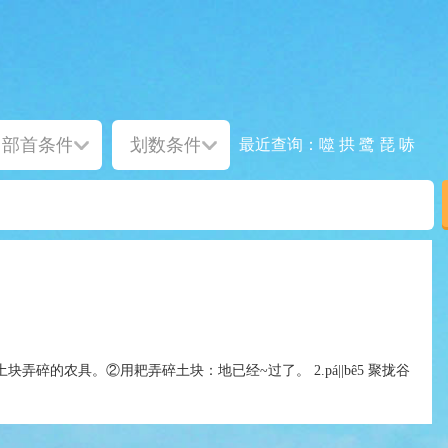
噬
拱
鹭
琵
哧
最近查询：
5 ①把土块弄碎的农具。②用耙弄碎土块：地已经~过了。 2.pá||bê5 聚拢谷