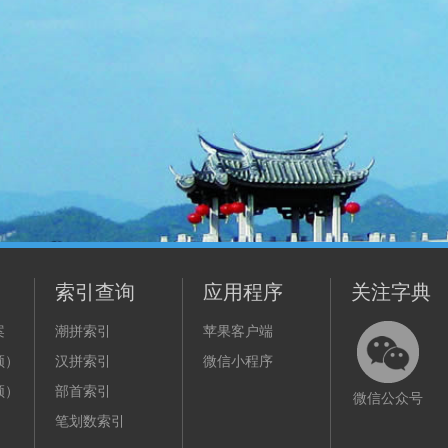
索引查询
应用程序
关注字典
案
潮拼索引
苹果客户端
频）
汉拼索引
微信小程序
频）
部首索引
微信公众号
笔划数索引