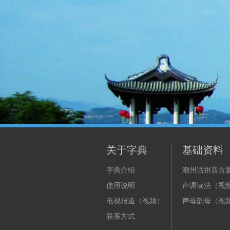
关于字典
基础资料
字典介绍
潮州话拼音方
使用说明
声调读法（视
电视报道（视频）
声母韵母（视
联系方式