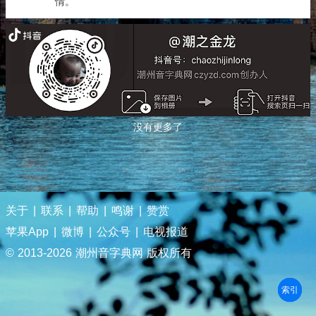
情。
没有更多了
关于
|
联系
|
帮助
|
鸣谢
|
赞赏
苹果App
|
微博
|
公众号
|
电视报道
© 2013-
2026 潮州音字典网 版权所有
部首
笔划
拼音
潮拼