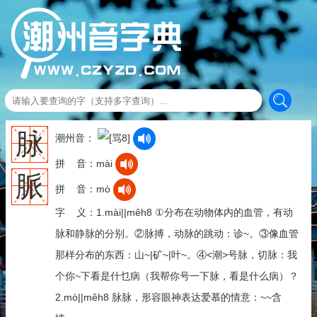
脉
潮州音：
拼 音：mài
脈
拼 音：mò
字 义：1.mài||mêh8 ①分布在动物体内的血管，有动
脉和静脉的分别。②脉搏，动脉的跳动：诊~。③像血管
那样分布的东西：山~|矿~|叶~。④<潮>号脉，切脉：我
个你~下看是什乜病（我帮你号一下脉，看是什么病）？
2.mò||mêh8 脉脉，形容眼神表达爱慕的情意：~~含