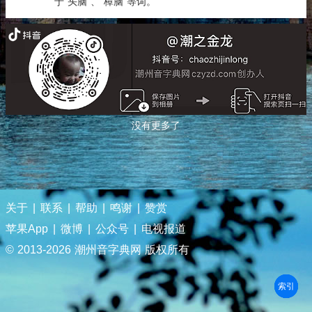
于“头脑”、“樟脑”等词。
没有更多了
关于
|
联系
|
帮助
|
鸣谢
|
赞赏
苹果App
|
微博
|
公众号
|
电视报道
© 2013-
2026 潮州音字典网 版权所有
部首
笔划
拼音
潮拼