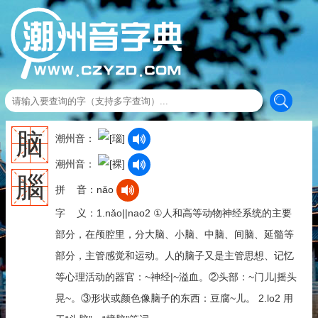
脑
潮州音：
潮州音：
腦
拼 音：nǎo
字 义：1.nǎo||nao2 ①人和高等动物神经系统的主要
部分，在颅腔里，分大脑、小脑、中脑、间脑、延髓等
部分，主管感觉和运动。人的脑子又是主管思想、记忆
等心理活动的器官：~神经|~溢血。②头部：~门儿|摇头
晃~。③形状或颜色像脑子的东西：豆腐~儿。 2.lo2 用