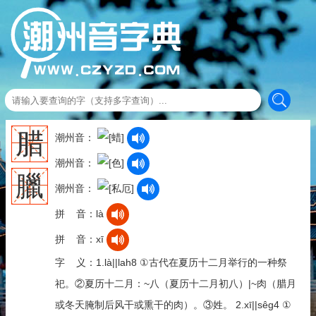
腊
潮州音：
潮州音：
臘
潮州音：
拼 音：là
拼 音：xī
字 义：1.là||lah8 ①古代在夏历十二月举行的一种祭
祀。②夏历十二月：~八（夏历十二月初八）|~肉（腊月
或冬天腌制后风干或熏干的肉）。③姓。 2.xī||sêg4 ①