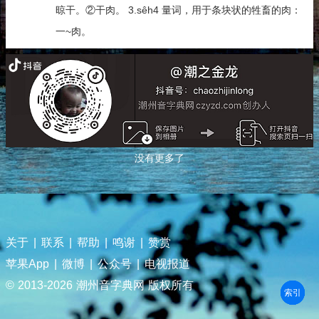
晾干。②干肉。 3.sêh4 量词，用于条块状的牲畜的肉：
一~肉。
没有更多了
关于
|
联系
|
帮助
|
鸣谢
|
赞赏
苹果App
|
微博
|
公众号
|
电视报道
© 2013-
2026 潮州音字典网 版权所有
部首
笔划
拼音
潮拼