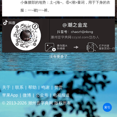
小像腰部的地势：土~|海~。⑥<潮>量词，用于下身的衣
服：一~裙|一~裤。
没有更多了
关于
|
联系
|
帮助
|
鸣谢
|
赞赏
苹果App
|
微博
|
公众号
|
电视报道
© 2013-
2026 潮州音字典网 版权所有
部首
笔划
拼音
潮拼