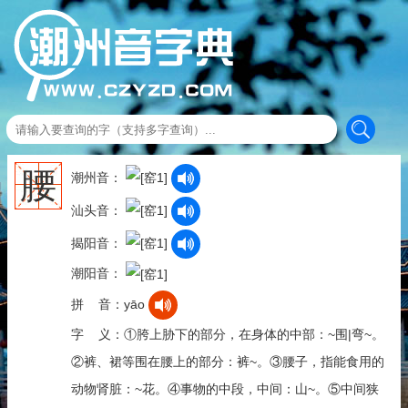
腰
潮州音：
汕头音：
揭阳音：
潮阳音：
拼 音：yāo
字 义：①胯上胁下的部分，在身体的中部：~围|弯~。
②裤、裙等围在腰上的部分：裤~。③腰子，指能食用的
动物肾脏：~花。④事物的中段，中间：山~。⑤中间狭