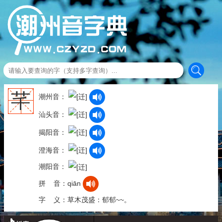
芊
潮州音：
汕头音：
揭阳音：
澄海音：
潮阳音：
拼 音：qiān
字 义：草木茂盛：郁郁~~。