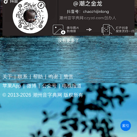
没有更多了
关于
|
联系
|
帮助
|
鸣谢
|
赞赏
苹果App
|
微博
|
公众号
|
电视报道
© 2013-
2026 潮州音字典网 版权所有
部首
笔划
拼音
潮拼