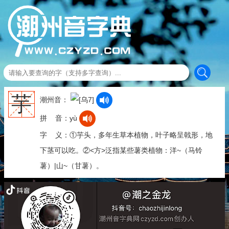
芋
潮州音：
拼 音：yù
字 义：①芋头，多年生草本植物，叶子略呈戟形，地
下茎可以吃。②<方>泛指某些薯类植物：洋~（马铃
薯）|山~（甘薯）。