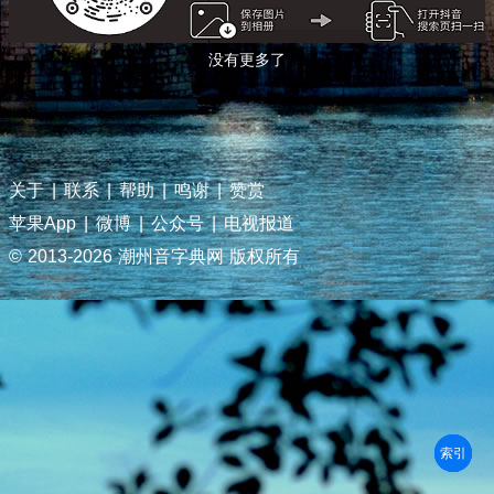
没有更多了
关于
|
联系
|
帮助
|
鸣谢
|
赞赏
苹果App
|
微博
|
公众号
|
电视报道
© 2013-
2026 潮州音字典网 版权所有
部首
笔划
拼音
潮拼