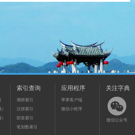
索引查询
应用程序
关注字典
案
潮拼索引
苹果客户端
频）
汉拼索引
微信小程序
频）
部首索引
微信公众号
笔划数索引