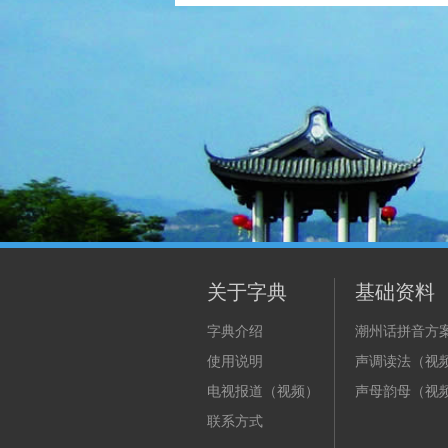
关于字典
基础资料
字典介绍
潮州话拼音方
使用说明
声调读法（视
电视报道（视频）
声母韵母（视
联系方式