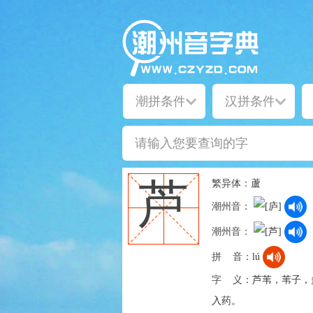
繁异体：
蘆
芦
潮州音：
潮州音：
拼 音：
lú
字 义：
芦苇，苇子，
入药。