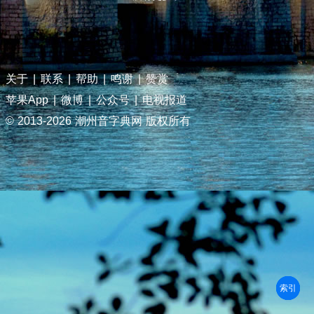
关于
|
联系
|
帮助
|
鸣谢
|
赞赏
苹果App
|
微博
|
公众号
|
电视报道
© 2013-
2026 潮州音字典网 版权所有
部首
笔划
拼音
潮拼