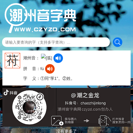
苻
潮州音：
拼 音：fú
字 义：①同“莩1”。②姓。
没有更多了