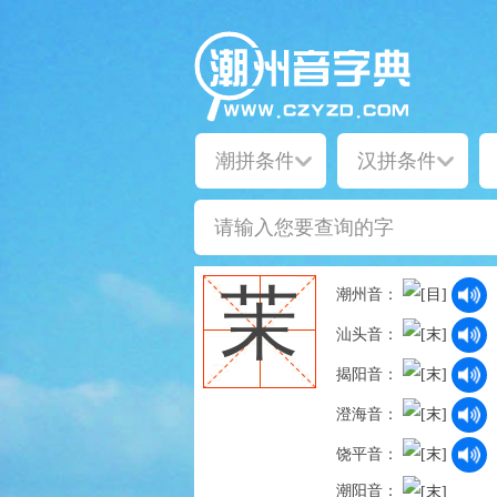
茉
潮州音：
汕头音：
揭阳音：
澄海音：
饶平音：
潮阳音：