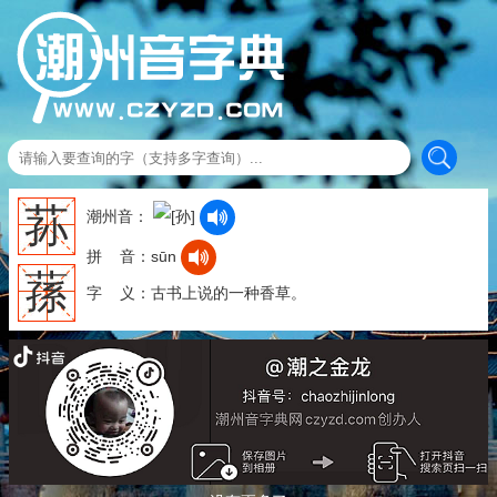
荪
潮州音：
拼 音：sūn
蓀
字 义：古书上说的一种香草。