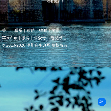
没有更多了
关于
|
联系
|
帮助
|
鸣谢
|
赞赏
苹果App
|
微博
|
公众号
|
电视报道
© 2013-
2026 潮州音字典网 版权所有
部首
笔划
拼音
潮拼