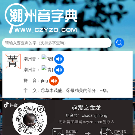
菁
潮州音：
潮州音：
拼 音：jīng
字 义：①草木茂盛。②最精美的部分：~华。