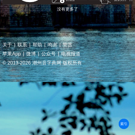
没有更多了
关于
|
联系
|
帮助
|
鸣谢
|
赞赏
苹果App
|
微博
|
公众号
|
电视报道
© 2013-
2026 潮州音字典网 版权所有
部首
笔划
拼音
潮拼