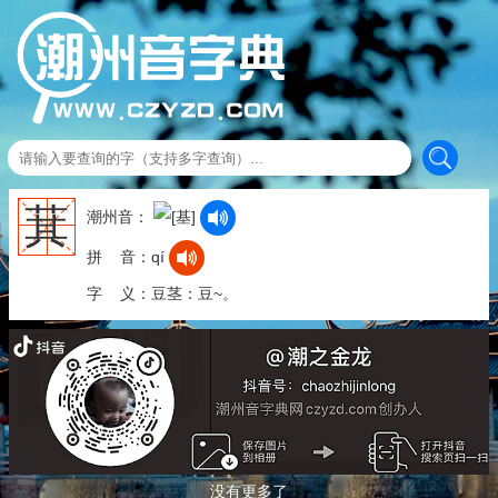
萁
潮州音：
拼 音：qí
字 义：豆茎：豆~。
没有更多了