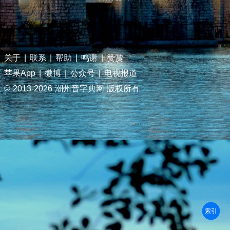
关于
|
联系
|
帮助
|
鸣谢
|
赞赏
苹果App
|
微博
|
公众号
|
电视报道
© 2013-
2026 潮州音字典网 版权所有
部首
笔划
拼音
潮拼