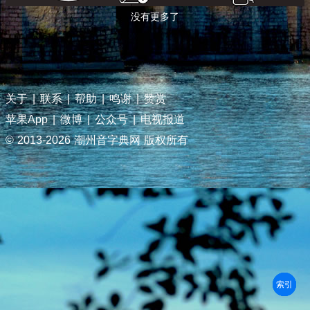
没有更多了
关于
|
联系
|
帮助
|
鸣谢
|
赞赏
苹果App
|
微博
|
公众号
|
电视报道
© 2013-
2026 潮州音字典网 版权所有
部首
笔划
拼音
潮拼