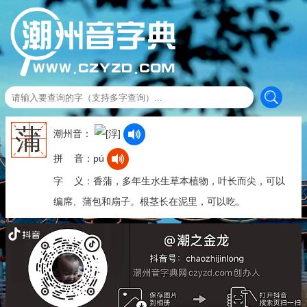
蒲
潮州音：
拼 音：pú
字 义：香蒲，多年生水生草本植物，叶长而尖，可以
编席、蒲包和扇子。根茎长在泥里，可以吃。