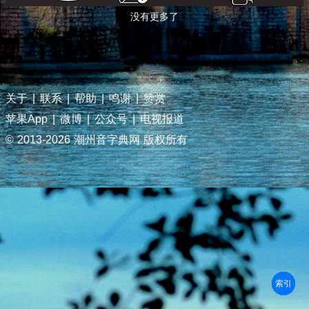
没有更多了
关于
|
联系
|
帮助
|
鸣谢
|
赞赏
苹果App
|
微博
|
公众号
|
电视报道
© 2013-
2026 潮州音字典网 版权所有
部首
笔划
拼音
潮拼