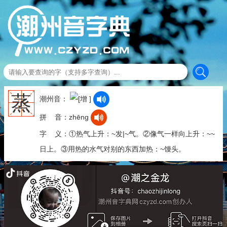
蒸
潮州音：
拼 音：zhēng
字 义：①热气上升：~发|~气。②像气一样向上升：~~
日上。③用热的水气对别的东西加热：~馒头。