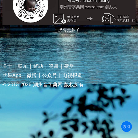
没有更多了
关于
|
联系
|
帮助
|
鸣谢
|
赞赏
苹果App
|
微博
|
公众号
|
电视报道
© 2013-
2026 潮州音字典网 版权所有
部首
笔划
拼音
潮拼