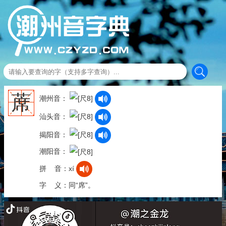
蓆
潮州音：
汕头音：
揭阳音：
潮阳音：
拼 音：xí
字 义：同“席”。