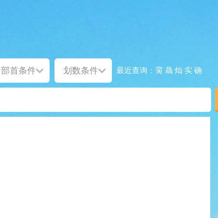
脔
骉
灿
实
确
最近查询：