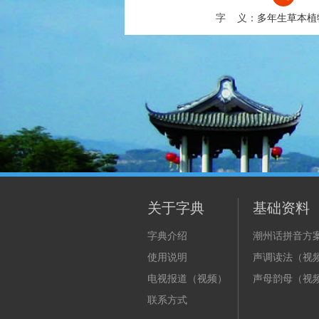
字 义：
多年生草本植
关于字典
基础资料
字典介绍
潮州话拼音方
使用说明
声调读法（视
电视报道（视频）
声母韵母（视
联系方式