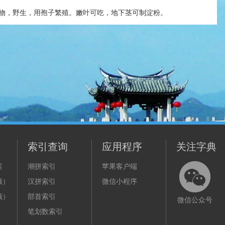
物，野生，用孢子繁殖。嫩叶可吃，地下茎可制淀粉。
索引查询
应用程序
关注字典
案
潮拼索引
苹果客户端
频）
汉拼索引
微信小程序
频）
部首索引
微信公众号
笔划数索引