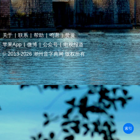
关于
|
联系
|
帮助
|
鸣谢
|
赞赏
苹果App
|
微博
|
公众号
|
电视报道
© 2013-
2026 潮州音字典网 版权所有
部首
笔划
拼音
潮拼