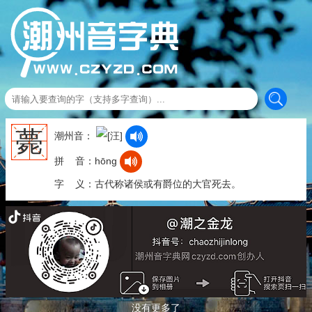
薨
潮州音：
拼 音：hōng
字 义：古代称诸侯或有爵位的大官死去。
没有更多了