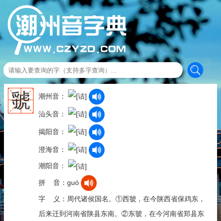
虢
潮州音：
汕头音：
揭阳音：
澄海音：
潮阳音：
拼 音：guó
字 义：周代诸侯国名。①西虢，在今陕西省保鸡东，
后来迁到河南省陕县东南。②东虢，在今河南省郑县东