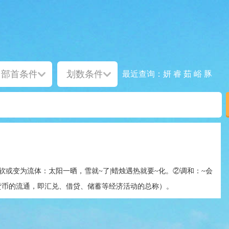
妍
睿
茹
峪
豚
最近查询：
软或变为流体：太阳一晒，雪就~了|蜡烛遇热就要~化。②调和：~会
货币的流通，即汇兑、借贷、储蓄等经济活动的总称）。