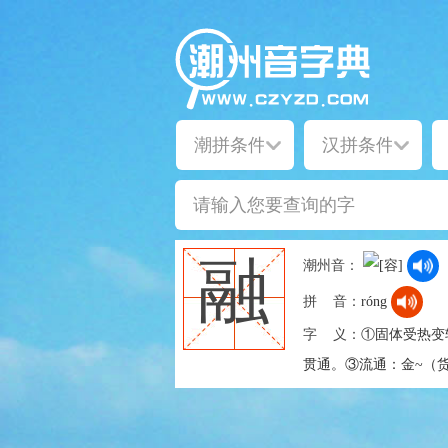
融
潮州音：
拼 音：
róng
字 义：
①固体受热变
贯通。③流通：金~（