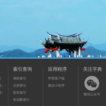
索引查询
应用程序
关注字典
案
潮拼索引
苹果客户端
频）
汉拼索引
微信小程序
频）
部首索引
微信公众号
笔划数索引