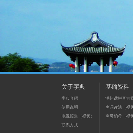
关于字典
基础资料
字典介绍
潮州话拼音方
使用说明
声调读法（视
电视报道（视频）
声母韵母（视
联系方式