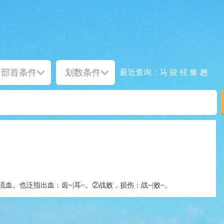
马
骏
铉
豫
趔
最近查询：
流血。也泛指出血：齿~|耳~。②战败，损伤：战~|败~。