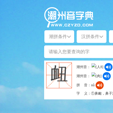
衄
潮州音：
潮州音：
拼 音：
nǜ
字 义：
①鼻衄，鼻子