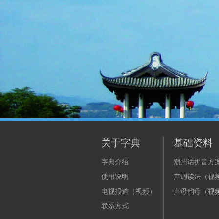
关于字典
基础资料
字典介绍
潮州话拼音方
使用说明
声调读法（视
电视报道（视频）
声母韵母（视
联系方式