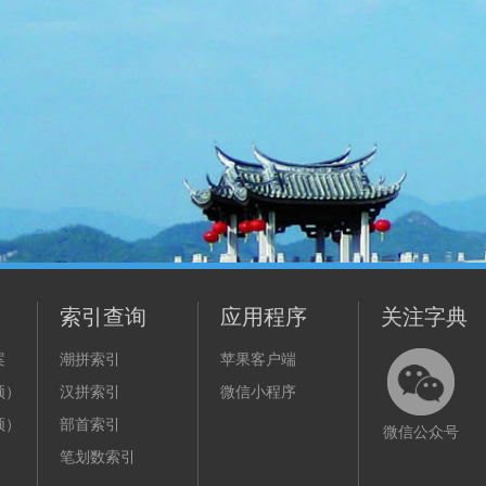
索引查询
应用程序
关注字典
案
潮拼索引
苹果客户端
频）
汉拼索引
微信小程序
频）
部首索引
微信公众号
笔划数索引