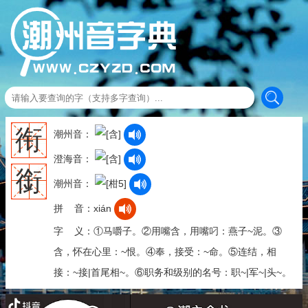
衔
潮州音：
澄海音：
銜
潮州音：
拼 音：xián
字 义：①马嚼子。②用嘴含，用嘴叼：燕子~泥。③
含，怀在心里：~恨。④奉，接受：~命。⑤连结，相
接：~接|首尾相~。⑥职务和级别的名号：职~|军~|头~。