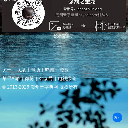
没有更多了
关于
|
联系
|
帮助
|
鸣谢
|
赞赏
苹果App
|
微博
|
公众号
|
电视报道
© 2013-
2026 潮州音字典网 版权所有
部首
笔划
拼音
潮拼