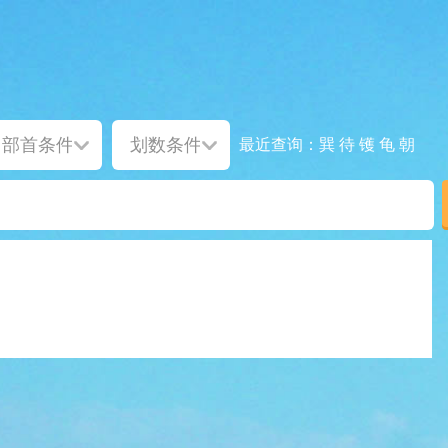
巽
待
镬
龟
朝
最近查询：