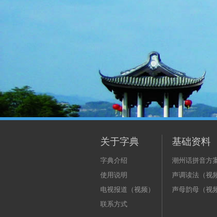
关于字典
基础资料
字典介绍
潮州话拼音方
使用说明
声调读法（视
电视报道（视频）
声母韵母（视
联系方式