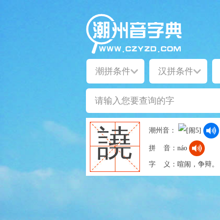
譊
潮州音：
拼 音：
náo
字 义：
喧闹，争辩。