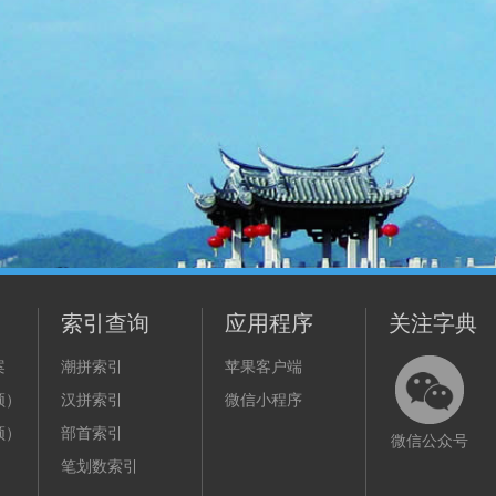
索引查询
应用程序
关注字典
案
潮拼索引
苹果客户端
频）
汉拼索引
微信小程序
频）
部首索引
微信公众号
笔划数索引