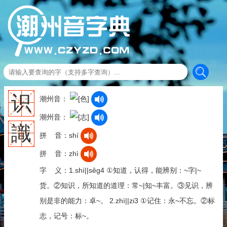
识
潮州音：
潮州音：
識
拼 音：shí
拼 音：zhì
字 义：1.shí||sêg4 ①知道，认得，能辨别：~字|~
货。②知识，所知道的道理：常~|知~丰富。③见识，辨
别是非的能力：卓~。 2.zhì||zi3 ①记住：永~不忘。②标
志，记号：标~。