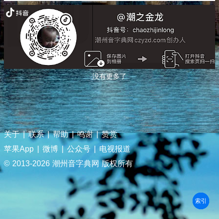
没有更多了
关于
|
联系
|
帮助
|
鸣谢
|
赞赏
苹果App
|
微博
|
公众号
|
电视报道
© 2013-
2026 潮州音字典网 版权所有
部首
笔划
拼音
潮拼