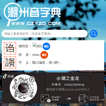
诌
潮州音：
拼 音：zhōu
謅
字 义：随口编造：胡~|瞎~。