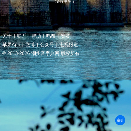
没有更多了
关于
|
联系
|
帮助
|
鸣谢
|
赞赏
苹果App
|
微博
|
公众号
|
电视报道
© 2013-
2026 潮州音字典网 版权所有
部首
笔划
拼音
潮拼