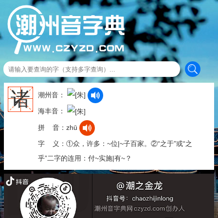
诸
潮州音：
海丰音：
拼 音：zhū
字 义：①众，许多：~位|~子百家。②“之于”或“之
乎”二字的连用：付~实施|有~？