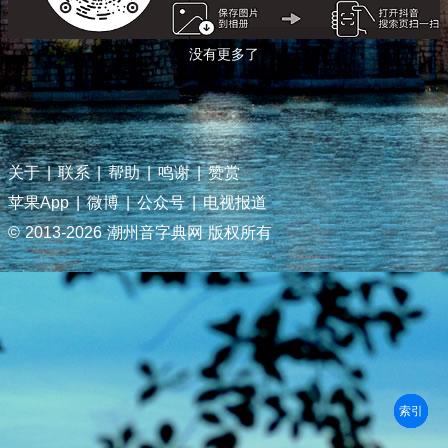
没有更多了
关于
|
联系
|
帮助
|
鸣谢
|
赞赏
苹果App
|
微博
|
公众号
|
电视报道
© 2013-
2026 潮州音字典网 版权所有
部首
笔划
拼音
潮拼