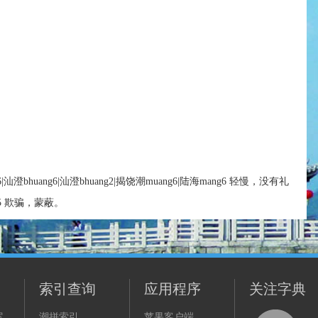
êng6|汕澄bhuang6|汕澄bhuang2|揭饶潮muang6|陆海mang6 轻慢，没有礼
an5 欺骗，蒙蔽。
索引查询
应用程序
关注字典
案
潮拼索引
苹果客户端