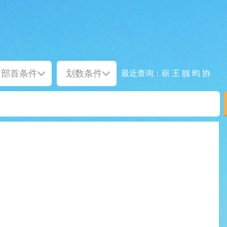
崭
王
靓
昀
协
最近查询：