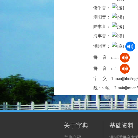
饶平音：
潮阳音：
陆丰音：
海丰音：
潮州音：
拼 音：
màn
拼 音：
mán
字 义：
1.màn||bhu
貌：~骂。 2.mán||mu
关于字典
基础资料
字典介绍
潮州话拼音方