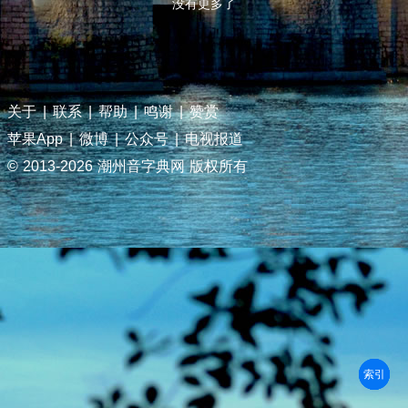
没有更多了
关于
|
联系
|
帮助
|
鸣谢
|
赞赏
苹果App
|
微博
|
公众号
|
电视报道
© 2013-
2026 潮州音字典网 版权所有
部首
笔划
拼音
潮拼