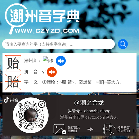
贻
潮州音：
拼 音：yí
貽
字 义：①赠给：~赠|馈~。②遗留：~害|~笑大方。