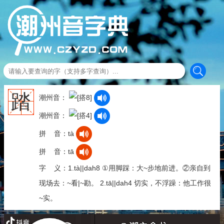
踏
潮州音：
潮州音：
拼 音：tà
拼 音：tā
字 义：1.tà||dah8 ①用脚踩：大~步地前进。②亲自到
现场去：~看|~勘。 2.tā||dah4 切实，不浮躁：他工作很
~实。