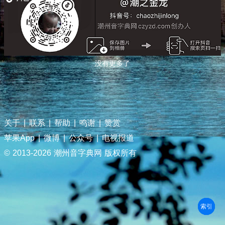
没有更多了
关于
|
联系
|
帮助
|
鸣谢
|
赞赏
苹果App
|
微博
|
公众号
|
电视报道
© 2013-
2026 潮州音字典网 版权所有
部首
笔划
拼音
潮拼