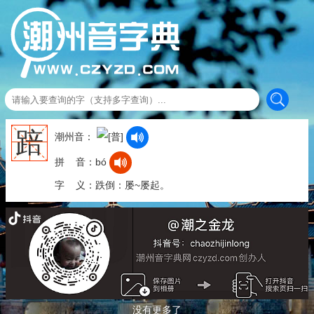
踣
潮州音：
拼 音：bó
字 义：跌倒：屡~屡起。
没有更多了