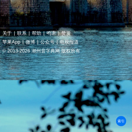
关于
|
联系
|
帮助
|
鸣谢
|
赞赏
苹果App
|
微博
|
公众号
|
电视报道
© 2013-
2026 潮州音字典网 版权所有
部首
笔划
拼音
潮拼