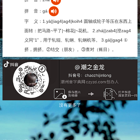
拼 音：gá
字 义：1.yà||iag4|ag4|koih4 圆轴或轮子等压在东西上
面转：把马路~平了|~棉花|~花机。 2.zhá||zab4|澄zag4
义同“1”，用于轧辊、轧钢、轧钢机等。 3.gá||gag4 ①
挤，拥挤。②结交（朋友）。③查对（账目）。
没有更多了