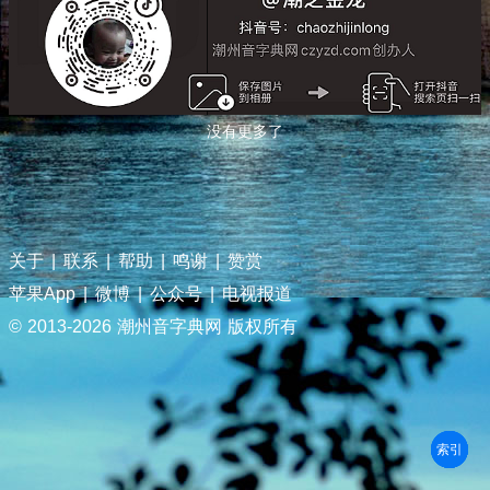
没有更多了
关于
|
联系
|
帮助
|
鸣谢
|
赞赏
苹果App
|
微博
|
公众号
|
电视报道
© 2013-
2026 潮州音字典网 版权所有
部首
笔划
拼音
潮拼