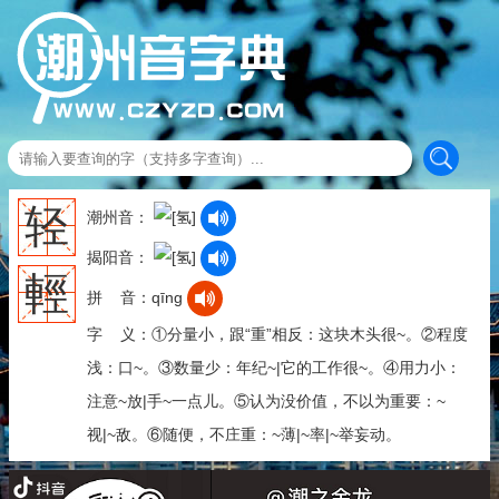
轻
潮州音：
揭阳音：
輕
拼 音：qīng
字 义：①分量小，跟“重”相反：这块木头很~。②程度
浅：口~。③数量少：年纪~|它的工作很~。④用力小：
注意~放|手~一点儿。⑤认为没价值，不以为重要：~
视|~敌。⑥随便，不庄重：~薄|~率|~举妄动。