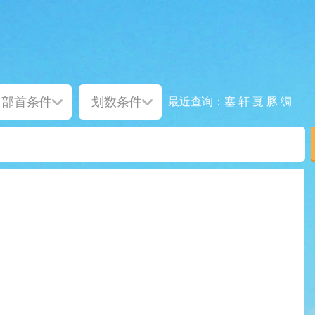
塞
轩
戛
豚
绸
最近查询：