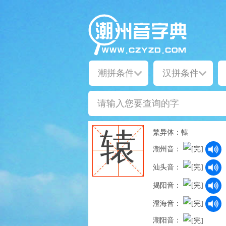
繁异体：
轅
辕
潮州音：
汕头音：
揭阳音：
澄海音：
潮阳音：