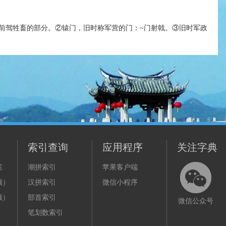
前驾牲畜的部分。②辕门，旧时称军营的门：~门射戟。③旧时军政
索引查询
应用程序
关注字典
案
潮拼索引
苹果客户端
频）
汉拼索引
微信小程序
频）
部首索引
微信公众号
笔划数索引