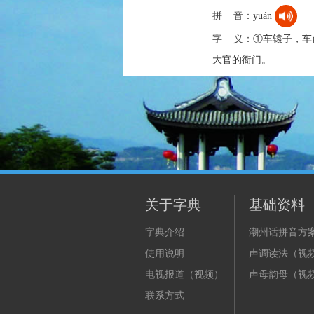
拼 音：
yuán
字 义：
①车辕子，车
大官的衙门。
关于字典
基础资料
字典介绍
潮州话拼音方
使用说明
声调读法（视
电视报道（视频）
声母韵母（视
联系方式