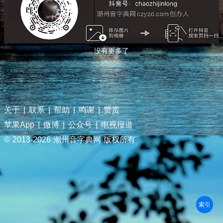
没有更多了
关于
|
联系
|
帮助
|
鸣谢
|
赞赏
苹果App
|
微博
|
公众号
|
电视报道
© 2013-
2026 潮州音字典网 版权所有
部首
笔划
拼音
潮拼