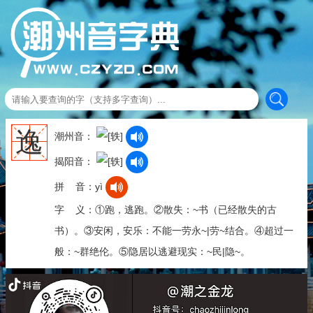
逸
潮州音：
揭阳音：
拼 音：yì
字 义：①跑，逃跑。②散失：~书（已经散失的古
书）。③安闲，安乐：不能一劳永~|劳~结合。④超过一
般：~群绝伦。⑤隐居以逃避现实：~民|隐~。