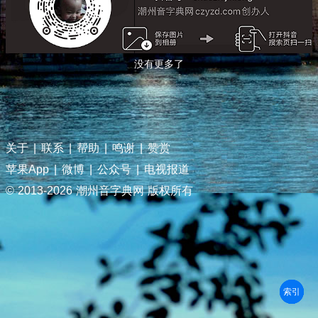
没有更多了
关于
|
联系
|
帮助
|
鸣谢
|
赞赏
苹果App
|
微博
|
公众号
|
电视报道
© 2013-
2026 潮州音字典网 版权所有
部首
笔划
拼音
潮拼