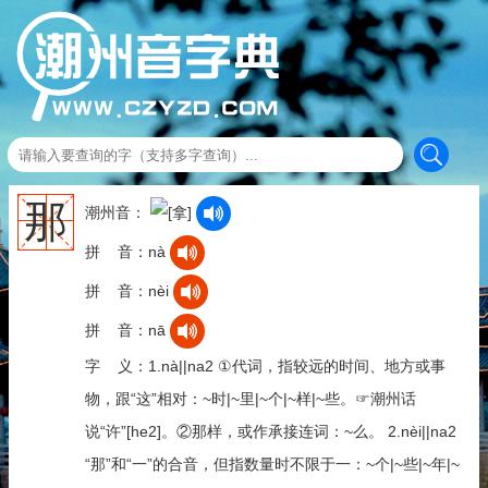
那
潮州音：
拼 音：nà
拼 音：nèi
拼 音：nā
字 义：1.nà||na2 ①代词，指较远的时间、地方或事
物，跟“这”相对：~时|~里|~个|~样|~些。☞潮州话
说“许”[he2]。②那样，或作承接连词：~么。 2.nèi||na2
“那”和“一”的合音，但指数量时不限于一：~个|~些|~年|~