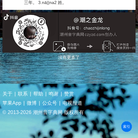
三年。 3.nā||na2 姓。
没有更多了
关于
|
联系
|
帮助
|
鸣谢
|
赞赏
苹果App
|
微博
|
公众号
|
电视报道
© 2013-
2026 潮州音字典网 版权所有
部首
笔划
拼音
潮拼