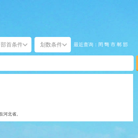
罔
彆
市
郸
邯
最近查询：
在河北省。