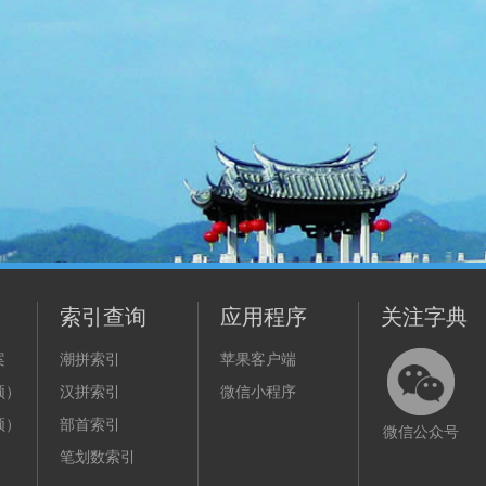
索引查询
应用程序
关注字典
案
潮拼索引
苹果客户端
频）
汉拼索引
微信小程序
频）
部首索引
微信公众号
笔划数索引