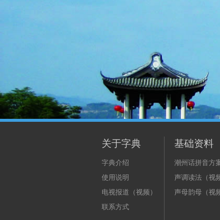
关于字典
基础资料
字典介绍
潮州话拼音方
使用说明
声调读法（视
电视报道（视频）
声母韵母（视
联系方式