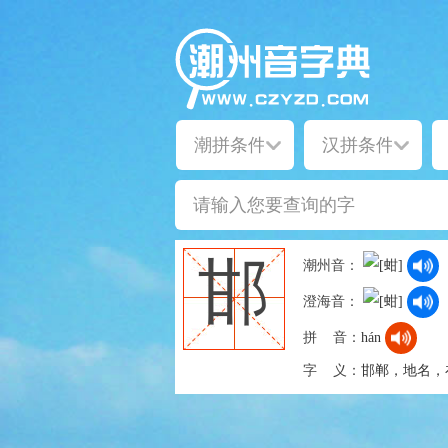
邯
潮州音：
澄海音：
拼 音：
hán
字 义：
邯郸，地名，