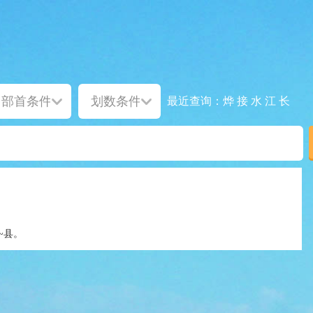
烨
接
水
江
长
最近查询：
~县。