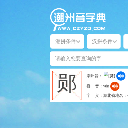
郧
潮州音：
拼 音：
yún
字 义：
湖北省地名：