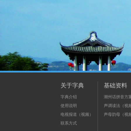
关于字典
基础资料
字典介绍
潮州话拼音方
使用说明
声调读法（视
电视报道（视频）
声母韵母（视
联系方式