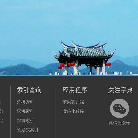
索引查询
应用程序
关注字典
案
潮拼索引
苹果客户端
频）
汉拼索引
微信小程序
频）
部首索引
微信公众号
笔划数索引