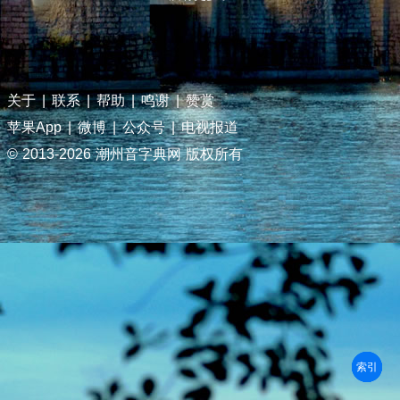
关于
|
联系
|
帮助
|
鸣谢
|
赞赏
苹果App
|
微博
|
公众号
|
电视报道
© 2013-
2026 潮州音字典网 版权所有
部首
笔划
拼音
潮拼