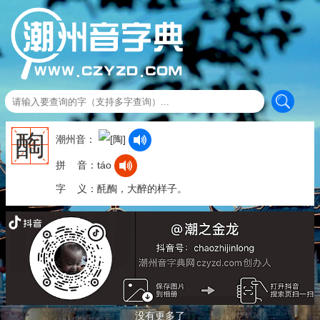
醄
潮州音：
拼 音：táo
字 义：酕醄，大醉的样子。
没有更多了