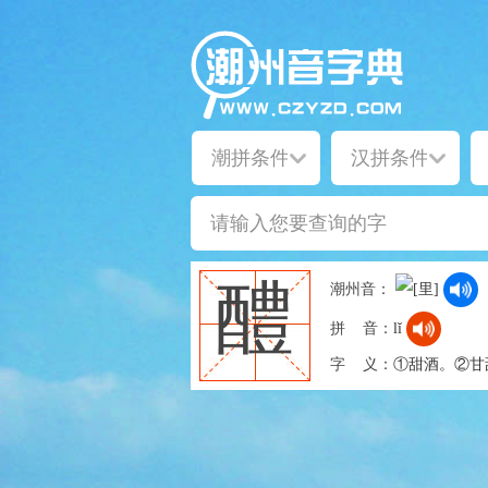
醴
潮州音：
拼 音：
lǐ
字 义：
①甜酒。②甘