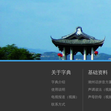
关于字典
基础资料
字典介绍
潮州话拼音方
使用说明
声调读法（视
电视报道（视频）
声母韵母（视
联系方式