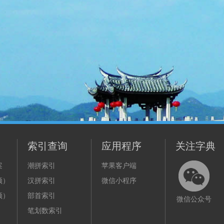
索引查询
应用程序
关注字典
案
潮拼索引
苹果客户端
频）
汉拼索引
微信小程序
频）
部首索引
微信公众号
笔划数索引