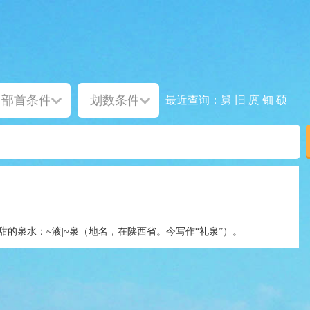
舅
旧
庹
钿
硕
最近查询：
甜的泉水：~液|~泉（地名，在陕西省。今写作“礼泉”）。