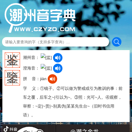
鉴
潮州音：
澄海音：
鑒
拼 音：jiàn
字 义：①镜子。②可以做为警戒或引为教训的事：前
车之覆，后车之~|引以为~。③照：光可~人。④观察，
审察：~定|~赏|~别真伪|某某先生台~（旧时书信用
语）。