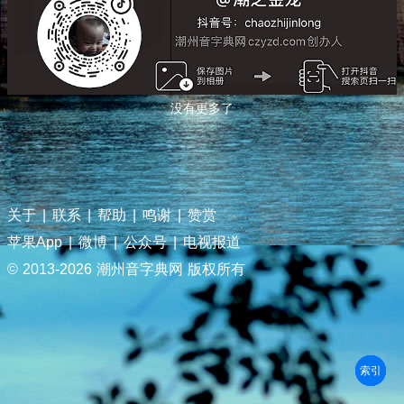
没有更多了
关于
|
联系
|
帮助
|
鸣谢
|
赞赏
苹果App
|
微博
|
公众号
|
电视报道
© 2013-
2026 潮州音字典网 版权所有
部首
笔划
拼音
潮拼