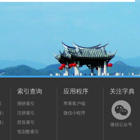
索引查询
应用程序
关注字典
案
潮拼索引
苹果客户端
频）
汉拼索引
微信小程序
频）
部首索引
微信公众号
笔划数索引