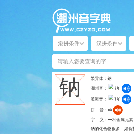
繁异体：
鈉
钠
潮州音：
澄海音：
拼 音：
nà
字 义：
一种金属元素
钠的化合物很多，如食