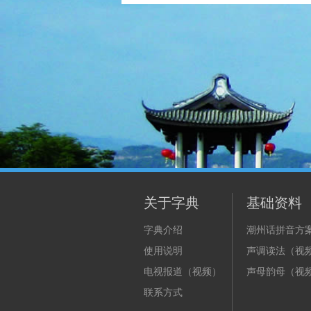
关于字典
基础资料
字典介绍
潮州话拼音方
使用说明
声调读法（视
电视报道（视频）
声母韵母（视
联系方式