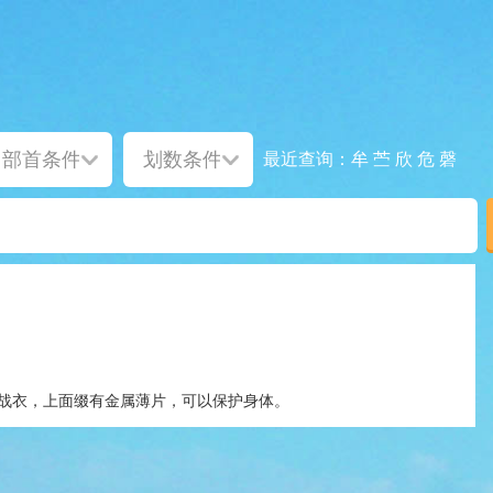
牟
苎
欣
危
磬
最近查询：
战衣，上面缀有金属薄片，可以保护身体。