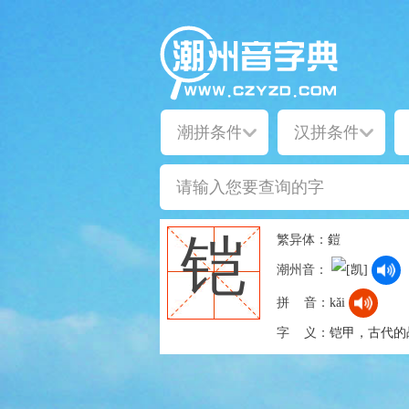
繁异体：
鎧
铠
潮州音：
拼 音：
kǎi
字 义：
铠甲，古代的