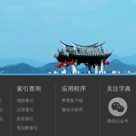
索引查询
应用程序
关注字典
案
潮拼索引
苹果客户端
频）
汉拼索引
微信小程序
频）
部首索引
微信公众号
笔划数索引