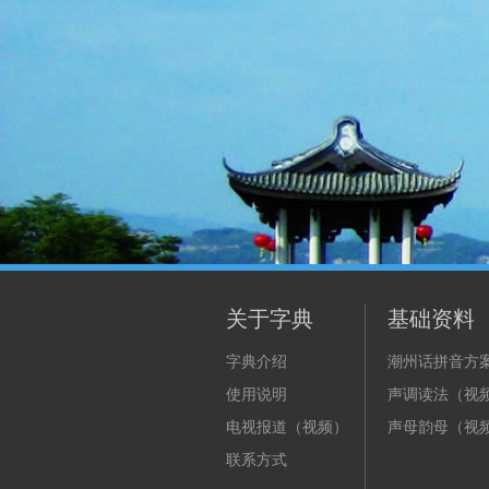
关于字典
基础资料
字典介绍
潮州话拼音方
使用说明
声调读法（视
电视报道（视频）
声母韵母（视
联系方式