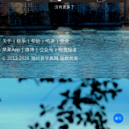
没有更多了
关于
|
联系
|
帮助
|
鸣谢
|
赞赏
苹果App
|
微博
|
公众号
|
电视报道
© 2013-
2026 潮州音字典网 版权所有
部首
笔划
拼音
潮拼