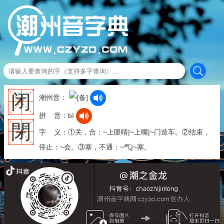
闭
潮州音：
拼 音：bì
閉
字 义：①关，合：~上眼晴|~上嘴|~门造车。②结束，
停止：~会。③塞，不通：~气|~塞。